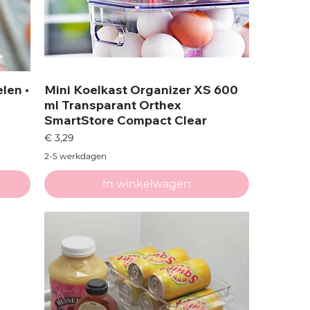
len •
Mini Koelkast Organizer XS 600
ml Transparant Orthex
SmartStore Compact Clear
Prijs
€ 3,29
2-5 werkdagen
In winkelwagen