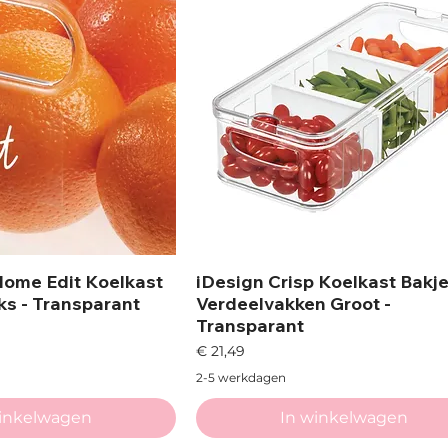
Home Edit Koelkast
iDesign Crisp Koelkast Bakj
ks - Transparant
Verdeelvakken Groot -
Transparant
Prijs
€ 21,49
2-5 werkdagen
winkelwagen
In winkelwagen