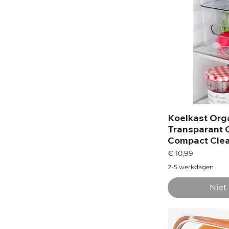
Koelkast Orga
Transparant 
Compact Cle
Prijs
€ 10,99
2-5 werkdagen
Niet