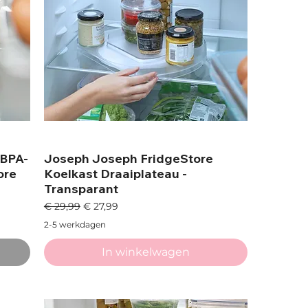
 BPA-
Joseph Joseph FridgeStore
ore
Koelkast Draaiplateau -
Transparant
Normale prijs
Verkoopprijs
€ 29,99
€ 27,99
2-5 werkdagen
In winkelwagen