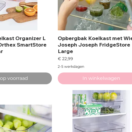
lkast Organizer L
Opbergbak Koelkast met Wie
Orthex SmartStore
Joseph Joseph FridgeStore
ar
Large
Prijs
€ 22,99
2-5 werkdagen
 op voorraad
In winkelwagen