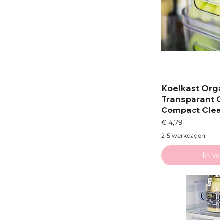
Koelkast Orga
Transparant 
Compact Cle
Prijs
€ 4,79
2-5 werkdagen
In 