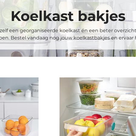
Koelkast bakjes
zelf een georganiseerde koelkast én een beter overzicht
n. Bestel vandaag nog jouw koelkastbakjes en ervaar h
rs zijn speciaal ontworpen voor de koelkast – stevig, t
o zie je in één oogopslag wat je hebt, bespaar je ruimte
lling. Of je nu kleine snacks, groenten of sauzen netjes 
kjes in verschillende formaten die perfect passen bij j