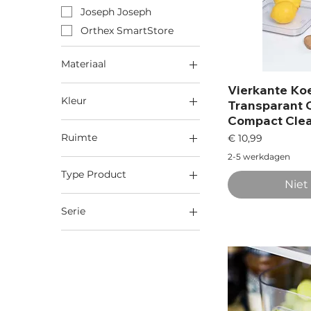
Joseph Joseph
Orthex SmartStore
Materiaal
Kunststof
Vierkante Koe
Kleur
Transparant 
Compact Cle
Transparant
Prijs
Ruimte
€ 10,99
2-5 werkdagen
Aanrecht
Type Product
Bureau
Niet
Bakje
Koelkast
Serie
Ladebakjes
Wasruimte
Orthex SmartStore
Opbergbox
Wastafel
Compact Clear