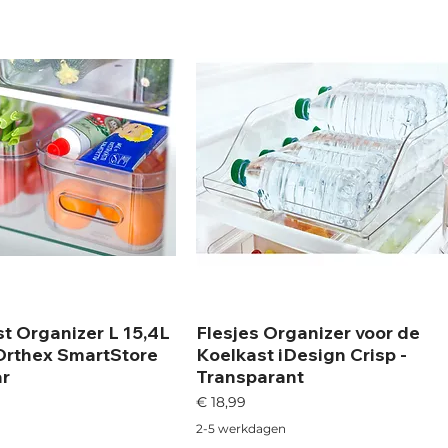
t Organizer L 15,4L
Flesjes Organizer voor de
Orthex SmartStore
Koelkast iDesign Crisp -
ar
Transparant
Prijs
€ 18,99
2-5 werkdagen