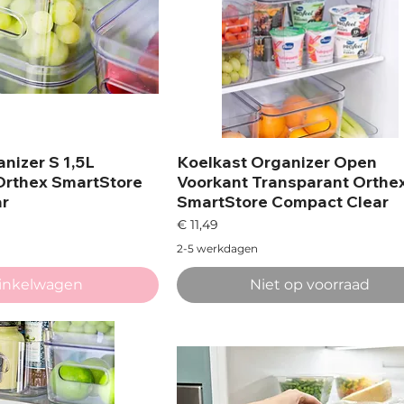
nizer S 1,5L
Koelkast Organizer Open
Orthex SmartStore
Voorkant Transparant Orthe
ar
SmartStore Compact Clear
Prijs
€ 11,49
2-5 werkdagen
winkelwagen
Niet op voorraad