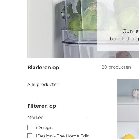
Gun je
boodschappe
Onze opberge
stapelbaar. Z
voedselverspi
20 producten
Bladeren op
we hebben ba
Alle producten
Filteren op
Merken
iDesign
iDesign - The Home Edit