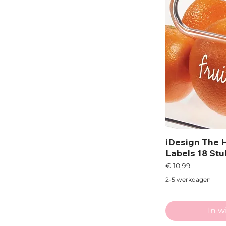
iDesign The 
Labels 18 Stu
Prijs
€ 10,99
2-5 werkdagen
In 