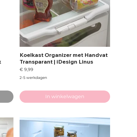
Koelkast Organizer met Handvat
x
Transparant | iDesign Linus
Prijs
€ 9,99
2-5 werkdagen
In winkelwagen