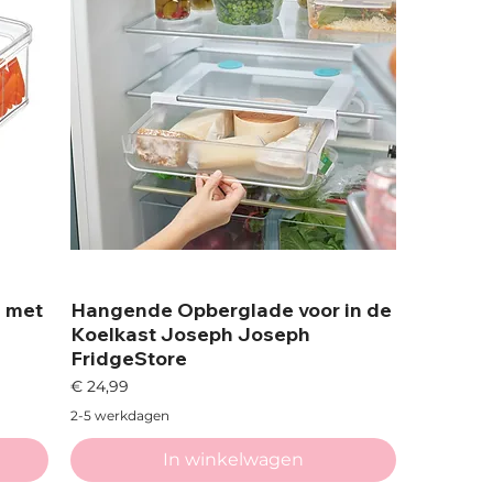
e met
Hangende Opberglade voor in de
Koelkast Joseph Joseph
FridgeStore
Prijs
€ 24,99
2-5 werkdagen
In winkelwagen