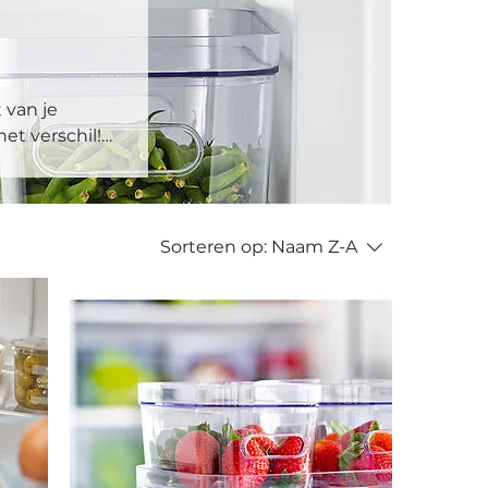
 van je
et verschil!
ransparant en
 en voorkom je
wilt opbergen,
ouw indeling.
Sorteren op:
Naam Z-A