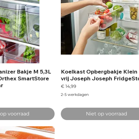
nizer Bakje M 5,3L
Koelkast Opbergbakje Klein
Orthex SmartStore
vrij Joseph Joseph FridgeSt
ar
Prijs
€ 14,99
2-5 werkdagen
 op voorraad
Niet op voorraad