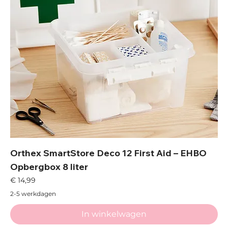
Orthex SmartStore Deco 12 First Aid – EHBO
Opbergbox 8 liter
Prijs
€ 14,99
2-5 werkdagen
In winkelwagen