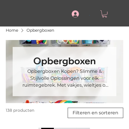
.
Home
Opbergboxen
Opbergboxen
Opbergboxen Kopen? Slimme &
Stijlvolle Oplossingen voor elk
ruimtegebrek. Met vakjes, wieltjes of
met deksel. Ben je op zoek naar een
slimme manier om orde te scheppen
in huis? Met onze opbergboxen wordt
138 producten
opruimen niet alleen makkelijker,
Filteren en sorteren
maar ook mooier. Van houten bakken
voor de voorraadkast tot boxen voor in