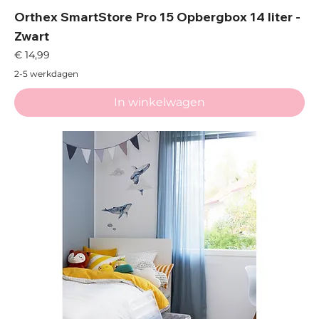
Orthex SmartStore Pro 15 Opbergbox 14 liter -
Zwart
Prijs
€ 14,99
2-5 werkdagen
In winkelwagen