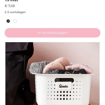
Prijs
€ 7,49
2-5 werkdagen
In winkelwagen