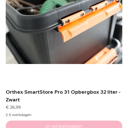
Orthex SmartStore Pro 31 Opbergbox 32 liter -
Zwart
Prijs
€ 26,99
2-5 werkdagen
In winkelwagen