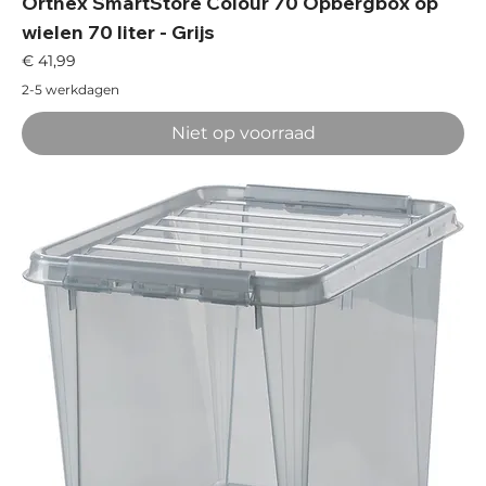
Orthex SmartStore Colour 70 Opbergbox op
wielen 70 liter - Grijs
Prijs
€ 41,99
2-5 werkdagen
Niet op voorraad