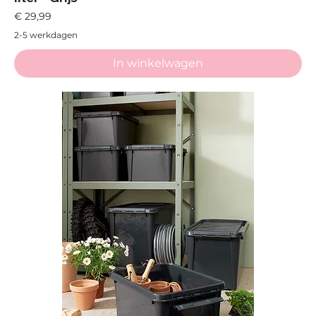
Prijs
€ 29,99
2-5 werkdagen
In winkelwagen