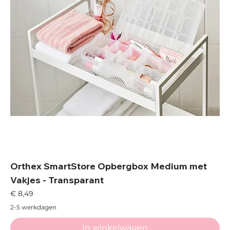
Orthex SmartStore Opbergbox Medium met
Vakjes - Transparant
Prijs
€ 8,49
2-5 werkdagen
In winkelwagen