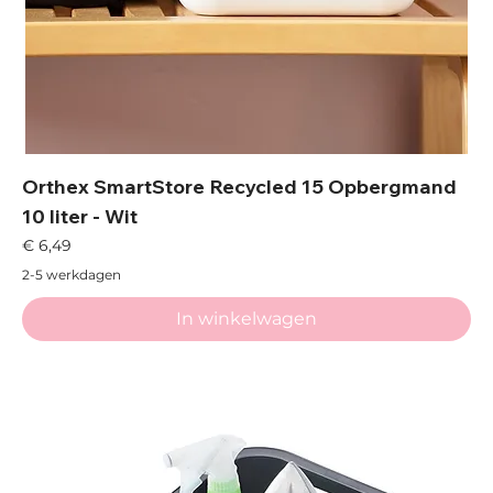
Orthex SmartStore Recycled 15 Opbergmand
10 liter - Wit
Prijs
€ 6,49
2-5 werkdagen
In winkelwagen