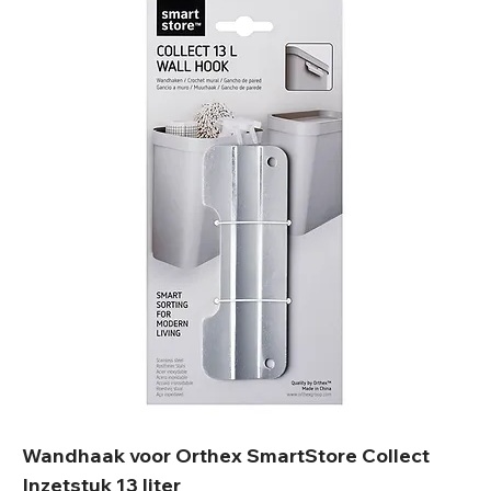
de kledingkast of kinderkamer — je
vindt bij ons altijd een passende
oplossing. Of je nu klein woont of
gewoon meer overzicht wilt: een
goede opbergbox helpt je ruimte
optimaal te benutten. Kies uit
verschillende formaten en stijlen, met
of zonder deksel.
Wandhaak voor Orthex SmartStore Collect
Inzetstuk 13 liter