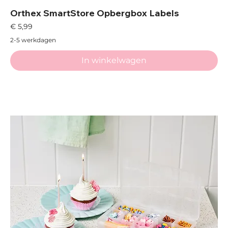
Orthex SmartStore Opbergbox Labels
Prijs
€ 5,99
2-5 werkdagen
In winkelwagen