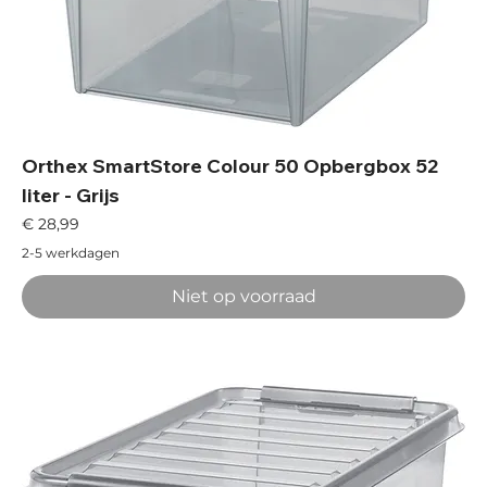
Orthex SmartStore Colour 50 Opbergbox 52
liter - Grijs
Prijs
€ 28,99
2-5 werkdagen
Niet op voorraad