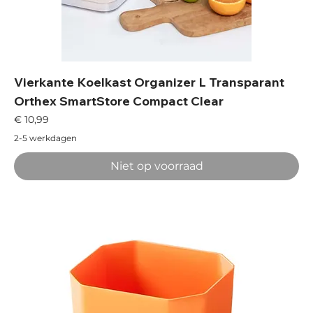
Vierkante Koelkast Organizer L Transparant
Orthex SmartStore Compact Clear
Prijs
€ 10,99
2-5 werkdagen
Niet op voorraad