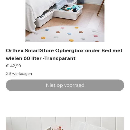
Orthex SmartStore Opbergbox onder Bed met
wielen 60 liter -Transparant
Prijs
€ 42,99
2-5 werkdagen
Niet op voorraad