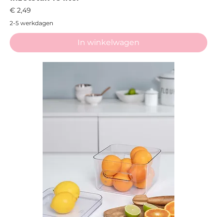
Prijs
€ 2,49
2-5 werkdagen
In winkelwagen