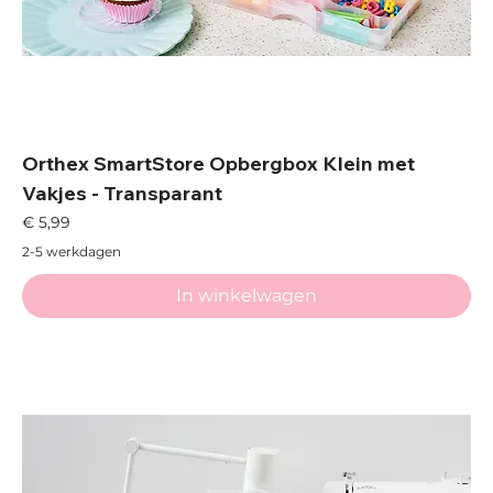
Orthex SmartStore Opbergbox Klein met
Vakjes - Transparant
Prijs
€ 5,99
2-5 werkdagen
In winkelwagen