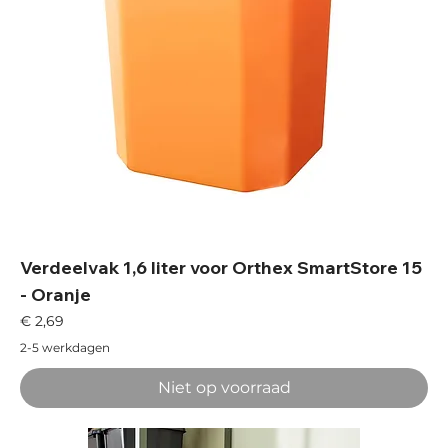
Verdeelvak 1,6 liter voor Orthex SmartStore 15
- Oranje
Prijs
€ 2,69
2-5 werkdagen
Niet op voorraad