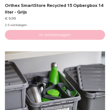
Orthex SmartStore Recycled 15 Opbergbox 14
liter - Grijs
Prijs
€ 9,99
2-5 werkdagen
In winkelwagen