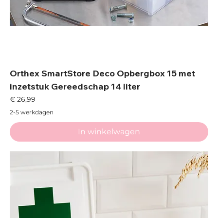
Orthex SmartStore Deco Opbergbox 15 met
inzetstuk Gereedschap 14 liter
Prijs
€ 26,99
2-5 werkdagen
In winkelwagen