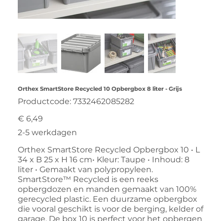
Orthex SmartStore Recycled 10 Opbergbox 8 liter - Grijs
Productcode
Productcode:
7332462085282
7332462085282
Prijs
€ 6,49
2-5 werkdagen
Orthex SmartStore Recycled Opbergbox 10 • L
34 x B 25 x H 16 cm• Kleur: Taupe • Inhoud: 8
liter • Gemaakt van polypropyleen.
SmartStore™ Recycled is een reeks
opbergdozen en manden gemaakt van 100%
gerecycled plastic. Een duurzame opbergbox
die vooral geschikt is voor de berging, kelder of
garage. De box 10 is perfect voor het opbergen