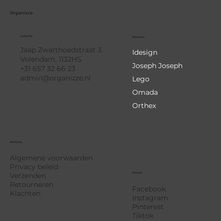
Organizze
Lokatie
Merken
Jaap Zwarthoedstraat 3
Idesign
Volendam, 1132HS
Joseph Joseph
+31 657 32 66 23
admin@organizze.nl
Lego
Omada
Orthex
Policies
Algemene voorwaarden
Privacy beleid
Social
Verzenden
Retourneren
Facebook
Klachten
Instagram
Pinterest
Tiktok