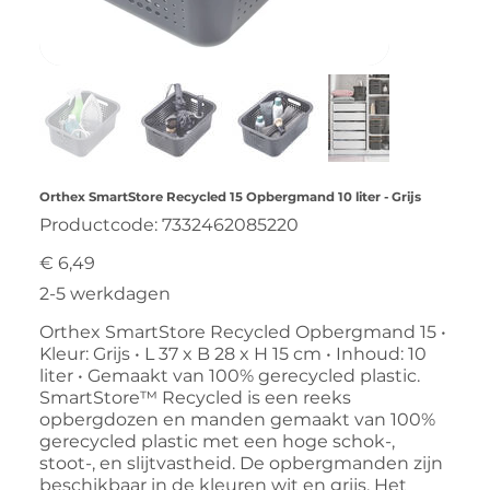
Orthex SmartStore Recycled 15 Opbergmand 10 liter - Grijs
Productcode
Productcode:
7332462085220
7332462085220
Prijs
€ 6,49
2-5 werkdagen
Orthex SmartStore Recycled Opbergmand 15 •
Kleur: Grijs • L 37 x B 28 x H 15 cm • Inhoud: 10
liter • Gemaakt van 100% gerecycled plastic.
SmartStore™ Recycled is een reeks
opbergdozen en manden gemaakt van 100%
gerecycled plastic met een hoge schok-,
stoot-, en slijtvastheid. De opbergmanden zijn
beschikbaar in de kleuren wit en grijs. Het