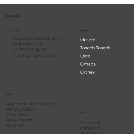
Organizze
Lokatie
Merken
Jaap Zwarthoedstraat 3
Idesign
Volendam, 1132HS
Joseph Joseph
+31 657 32 66 23
admin@organizze.nl
Lego
Omada
Orthex
Policies
Algemene voorwaarden
Privacy beleid
Social
Verzenden
Retourneren
Facebook
Klachten
Instagram
Pinterest