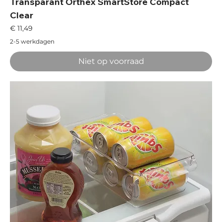
Transparant Orthex SmartStore Compact
Clear
Prijs
€ 11,49
2-5 werkdagen
Niet op voorraad