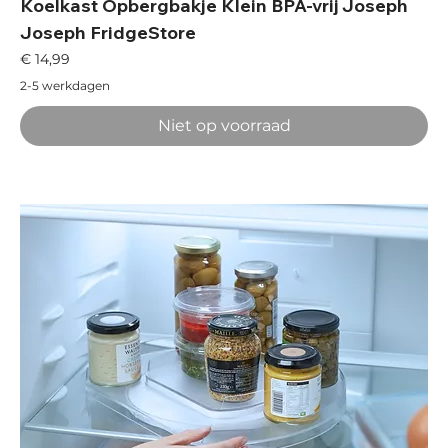
Koelkast Opbergbakje Klein BPA-vrij Joseph
Joseph FridgeStore
Prijs
€ 14,99
2-5 werkdagen
Niet op voorraad