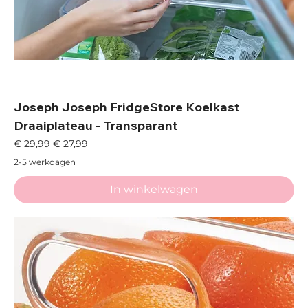
Joseph Joseph FridgeStore Koelkast
Draaiplateau - Transparant
Normale prijs
Verkoopprijs
€ 29,99
€ 27,99
2-5 werkdagen
In winkelwagen