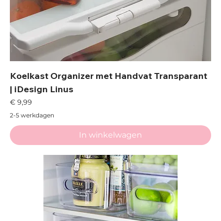
Koelkast Organizer met Handvat Transparant
| iDesign Linus
Prijs
€ 9,99
2-5 werkdagen
In winkelwagen