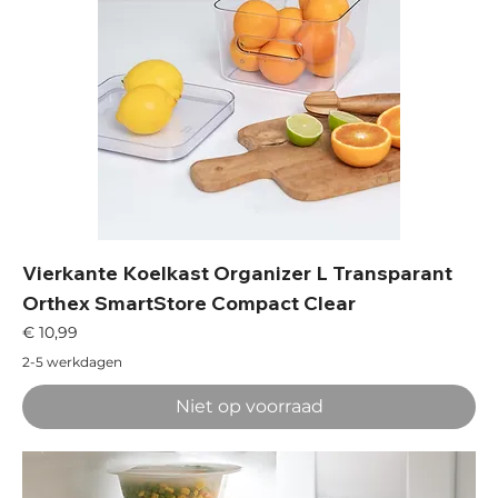
Vierkante Koelkast Organizer L Transparant
Orthex SmartStore Compact Clear
Prijs
€ 10,99
2-5 werkdagen
Niet op voorraad