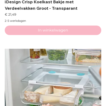
iDesign Crisp Koelkast Bakje met
Verdeelvakken Groot - Transparant
Prijs
€ 21,49
2-5 werkdagen
In winkelwagen