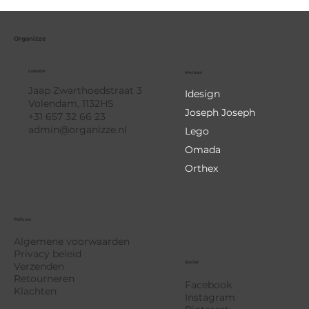
Organizze
Lokatie
Merken
Jaap Zwarthoedstraat 3
Idesign
Volendam, 1132HS
Joseph Joseph
+31 657 32 66 23
admin@organizze.nl
Lego
Omada
Orthex
Policies
Algemene voorwaarden
Privacy beleid
Social
Verzenden
Retourneren
Facebook
Klachten
Instagram