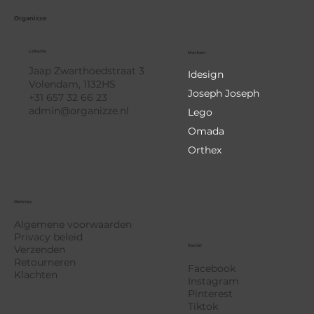
Organizze
Lokatie
Merken
Jaap Zwarthoedstraat 3
Idesign
Volendam, 1132HS
Joseph Joseph
+31 657 32 66 23
admin@organizze.nl
Lego
Omada
Orthex
Policies
Algemene voorwaarden
Privacy beleid
Social
Verzenden
Retourneren
Facebook
Klachten
Instagram
Pinterest
Tiktok