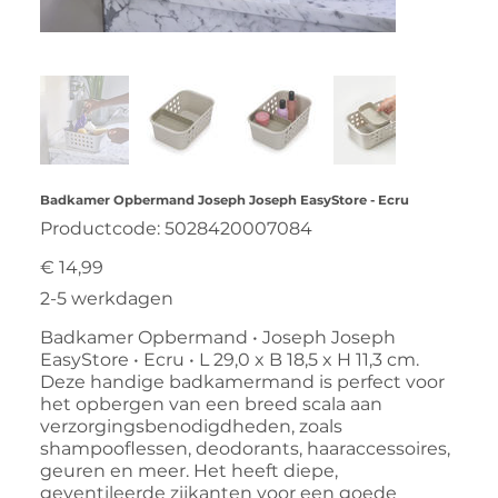
Badkamer Opbermand Joseph Joseph EasyStore - Ecru
Productcode
Productcode:
5028420007084
5028420007084
Prijs
€ 14,99
2-5 werkdagen
Badkamer Opbermand • Joseph Joseph
EasyStore • Ecru • L 29,0 x B 18,5 x H 11,3 cm.
Deze handige badkamermand is perfect voor
het opbergen van een breed scala aan
verzorgingsbenodigdheden, zoals
shampooflessen, deodorants, haaraccessoires,
geuren en meer. Het heeft diepe,
geventileerde zijkanten voor een goede