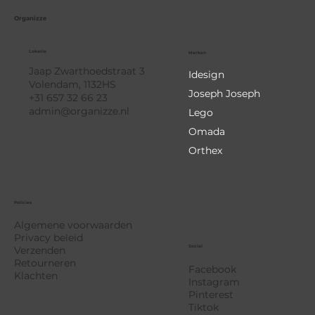
Organizze
Lokatie
Merken
Jaap Zwarthoedstraat 3
Idesign
Volendam, 1132HS
Joseph Joseph
+31 657 32 66 23
admin@organizze.nl
Lego
Omada
Orthex
Policies
Algemene voorwaarden
Privacy beleid
Social
Verzenden
Retourneren
Facebook
Klachten
Instagram
Pinterest
Tiktok