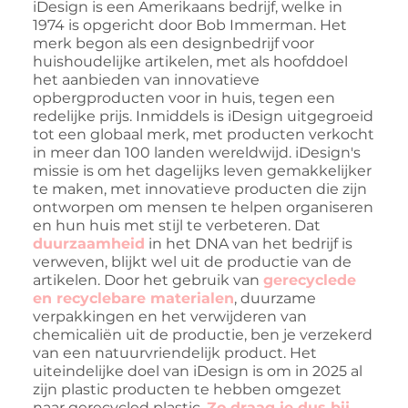
iDesign is een Amerikaans bedrijf, welke in
1974 is opgericht door Bob Immerman. Het
merk begon als een designbedrijf voor
huishoudelijke artikelen, met als hoofddoel
het aanbieden van innovatieve
opbergproducten voor in huis, tegen een
redelijke prijs. Inmiddels is iDesign uitgegroeid
tot een globaal merk, met producten verkocht
in meer dan 100 landen wereldwijd. iDesign's
missie is om het dagelijks leven gemakkelijker
te maken, met innovatieve producten die zijn
ontworpen om mensen te helpen organiseren
en hun huis met stijl te verbeteren. Dat
duurzaamheid
in het DNA van het bedrijf is
verweven, blijkt wel uit de productie van de
artikelen. Door het gebruik van
gerecyclede
en recyclebare materialen
, duurzame
verpakkingen en het verwijderen van
chemicaliën uit de productie, ben je verzekerd
van een natuurvriendelijk product. Het
uiteindelijke doel van iDesign is om in 2025 al
zijn plastic producten te hebben omgezet
naar gerecycled plastic.
Zo draag je dus bij