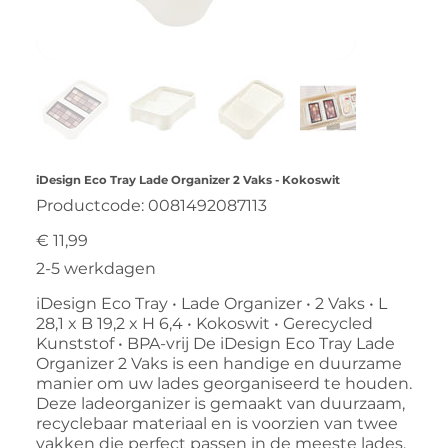
iDesign Eco Tray Lade Organizer 2 Vaks - Kokoswit
Productcode
Productcode:
0081492087113
0081492087113
Prijs
€ 11,99
2-5 werkdagen
iDesign Eco Tray • Lade Organizer • 2 Vaks • L
28,1 x B 19,2 x H 6,4 • Kokoswit • Gerecycled
Kunststof • BPA-vrij De iDesign Eco Tray Lade
Organizer 2 Vaks is een handige en duurzame
manier om uw lades georganiseerd te houden.
Deze ladeorganizer is gemaakt van duurzaam,
recyclebaar materiaal en is voorzien van twee
vakken die perfect passen in de meeste lades.