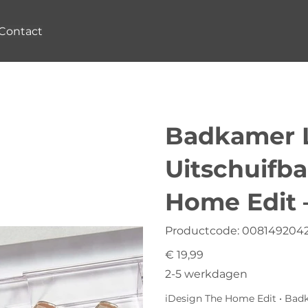
Contact
Badkamer L
Uitschuifba
Home Edit 
Productcode
Productcode:
0081492042
0081492042921
Prijs
€ 19,99
2-5 werkdagen
iDesign The Home Edit • Badk