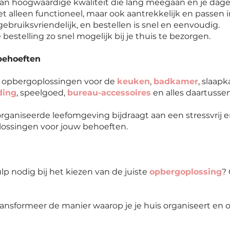
an hoogwaardige kwaliteit die lang meegaan en je dage
t alleen functioneel, maar ook aantrekkelijk en passen in 
ebruiksvriendelijk, en bestellen is snel en eenvoudig.
 bestelling zo snel mogelijk bij je thuis te bezorgen.
behoeften
k opbergoplossingen voor de
keuken
,
badkamer
, slaap
ding
, speelgoed,
bureau-accessoires
en alles daartussen
ganiseerde leefomgeving bijdraagt aan een stressvrij en
plossingen voor jouw behoeften.
p nodig bij het kiezen van de juiste
opbergoplossing
?
ransformeer de manier waarop je je huis organiseert en 