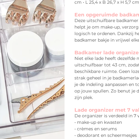
cm • L 25,4 x B 26,7 x H 5,7 cm
Een opgeruimde badkame
Deze uitschuifbare badkamer 
helpt je om make-up, verzorg
logisch te ordenen. Dankzij h
badkamer bakje in vrijwel elke
Badkamer lade organizer
Niet elke lade heeft dezelfde
uitschuifbaar tot 43 cm, zod
beschikbare ruimte. Geen loz
strak geheel in je badkamerl
je de indeling aanpassen en t
op jouw spullen. Zo benut je de
zijn plek.
Lade organizer met 7 va
De organizer is verdeeld in
7 
• make-up en kwasten
• crèmes en serums
• deodorant en scheermesjes