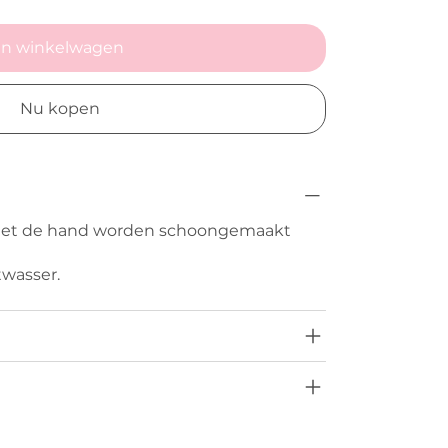
In winkelwagen
Nu kopen
 met de hand worden schoongemaakt
twasser.