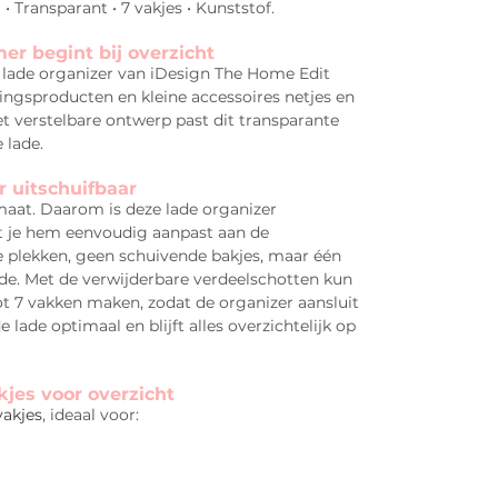
 • Transparant • 7 vakjes • Kunststof.
r begint bij overzicht
lade organizer van iDesign The Home Edit
ingsproducten en kleine accessoires netjes en
et verstelbare ontwerp past dit transparante
 lade.
 uitschuifbaar
 maat. Daarom is deze lade organizer
at je hem eenvoudig aanpast aan de
e plekken, geen schuivende bakjes, maar één
ade. Met de verwijderbare verdeelschotten kun
ot 7 vakken maken, zodat de organizer aansluit
 lade optimaal en blijft alles overzichtelijk op
kjes voor overzicht
vakjes
, ideaal voor: