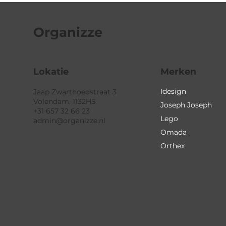
Organizze
Lokatie
Merken
Idesign
Jaap Zwarthoedstraat 3
Volendam, 1132HS
Joseph Joseph
+31 657 32 66 23
Lego
admin@organizze.nl
Omada
Orthex