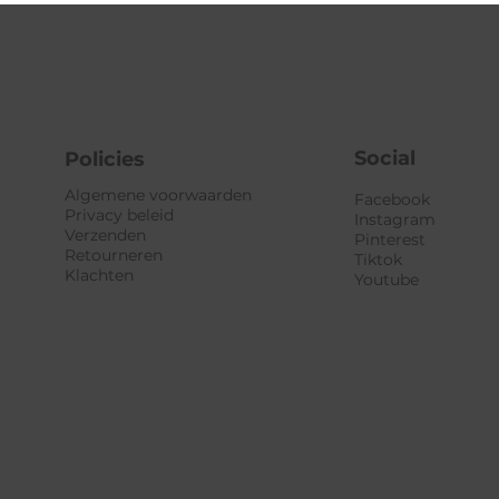
Social
Policies
Algemene voorwaarden
Facebook
Privacy beleid
Instagram
Verzenden
Pinterest
Retourneren
Tiktok
Klachten
Youtube