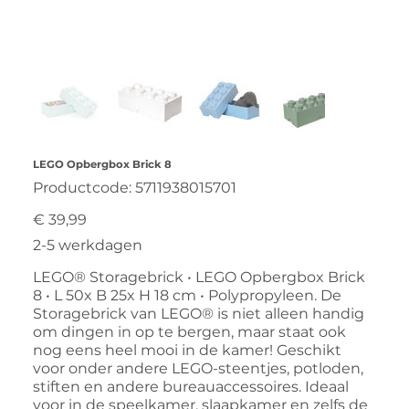
LEGO Opbergbox Brick 8
Productcode
Productcode:
5711938015701
5711938015701
Prijs
€ 39,99
2-5 werkdagen
LEGO® Storagebrick • LEGO Opbergbox Brick
8 • L 50x B 25x H 18 cm • Polypropyleen. De
Storagebrick van LEGO® is niet alleen handig
om dingen in op te bergen, maar staat ook
nog eens heel mooi in de kamer! Geschikt
voor onder andere LEGO-steentjes, potloden,
stiften en andere bureauaccessoires. Ideaal
voor in de speelkamer, slaapkamer en zelfs de