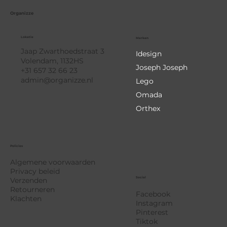
Organizze
Lokatie
Merken
Jaap Zwarthoedstraat 3
Idesign
Volendam, 1132HS
Joseph Joseph
+31 657 32 66 23
admin@organizze.nl
Lego
Omada
Orthex
Policies
Algemene voorwaarden
Privacy beleid
Social
Verzenden
Retourneren
Facebook
Klachten
Instagram
Pinterest
Tiktok