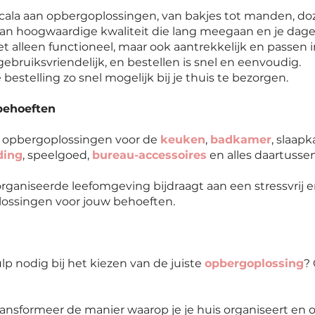
cala aan opbergoplossingen, van bakjes tot manden, do
an hoogwaardige kwaliteit die lang meegaan en je dage
t alleen functioneel, maar ook aantrekkelijk en passen in 
ebruiksvriendelijk, en bestellen is snel en eenvoudig.
 bestelling zo snel mogelijk bij je thuis te bezorgen.
behoeften
k opbergoplossingen voor de
keuken
,
badkamer
, slaap
ding
, speelgoed,
bureau-accessoires
en alles daartussen
ganiseerde leefomgeving bijdraagt aan een stressvrij en
plossingen voor jouw behoeften.
p nodig bij het kiezen van de juiste
opbergoplossing
?
ransformeer de manier waarop je je huis organiseert en 