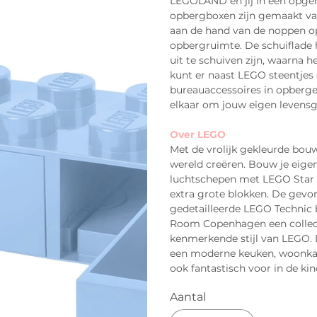
LEGOLAND en jij in een opger
opbergboxen zijn gemaakt va
aan de hand van de noppen op
opbergruimte. De schuiflade
uit te schuiven zijn, waarna 
kunt er naast LEGO steentjes 
bureauaccessoires in opberg
elkaar om jouw eigen levens
Over LEGO
Met de vrolijk gekleurde bo
wereld creëren. Bouw je eig
luchtschepen met LEGO Star W
extra grote blokken. De gevo
gedetailleerde LEGO Technic 
Room Copenhagen een collect
kenmerkende stijl van LEGO. D
een moderne keuken, woonkamer
ook fantastisch voor in de ki
Aantal