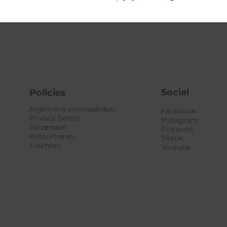
Social
Policies
Algemene voorwaarden
Facebook
Privacy beleid
Instagram
Verzenden
Pinterest
Retourneren
Tiktok
Klachten
Youtube