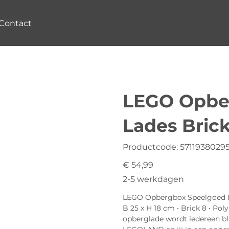
Contact
LEGO Opbe
Lades Brick
Productcode
Productcode:
5711938029
5711938029562
Prijs
€ 54,99
2-5 werkdagen
LEGO Opbergbox Speelgoed Ki
B 25 x H 18 cm • Brick 8 • Po
opberglade wordt iedereen bli