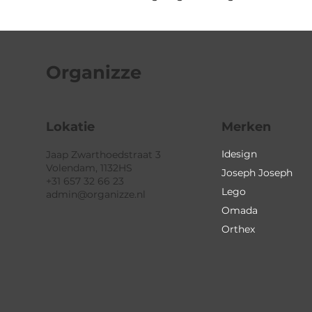
Organizze
Lokatie
Merken
Idesign
Jaap Zwarthoedstraat 3
Volendam, 1132HS
Joseph Joseph
+31 657 32 66 23
Lego
admin@organizze.nl
Omada
Orthex