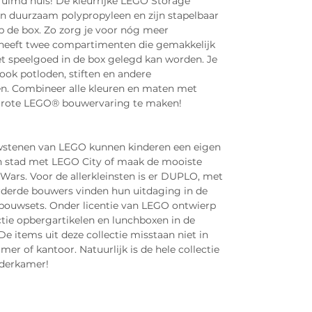
uimd huis! De kleurrijke LEGO Storage
n duurzaam polypropyleen en zijn stapelbaar
 de box. Zo zorg je voor nóg meer
 heeft twee compartimenten die gemakkelijk
het speelgoed in de box gelegd kan worden. Je
ook potloden, stiften en andere
en. Combineer alle kleuren en maten met
grote LEGO® bouwervaring te maken!
uwstenen van LEGO kunnen kinderen een eigen
en stad met LEGO City of maak de mooiste
ars. Voor de allerkleinsten is er DUPLO, met
rderde bouwers vinden hun uitdaging in de
bouwsets. Onder licentie van LEGO ontwierp
ie opbergartikelen en lunchboxen in de
e items uit deze collectie misstaan niet in
 of kantoor. Natuurlijk is de hele collectie
nderkamer!