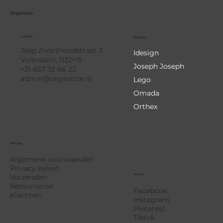
Organizze
Lokatie
Merken
Jaap Zwarthoedstraat 3
Idesign
Volendam, 1132HS
Joseph Joseph
+31 657 32 66 23
admin@organizze.nl
Lego
Omada
Orthex
Policies
Algemene voorwaarden
Privacy beleid
Social
Verzenden
Retourneren
Facebook
Klachten
Instagram
Pinterest
Tiktok