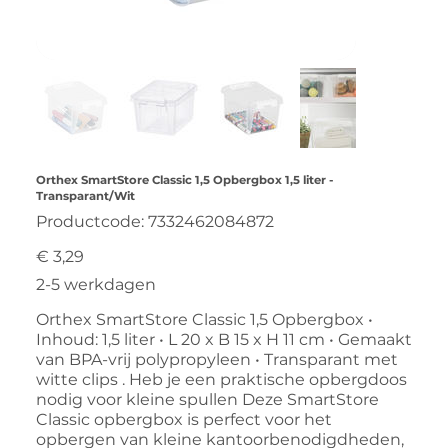
Orthex SmartStore Classic 1,5 Opbergbox 1,5 liter -
Transparant/Wit
Productcode
Productcode:
7332462084872
7332462084872
Prijs
€ 3,29
2-5 werkdagen
Orthex SmartStore Classic 1,5 Opbergbox •
Inhoud: 1,5 liter • L 20 x B 15 x H 11 cm • Gemaakt
van BPA-vrij polypropyleen • Transparant met
witte clips . Heb je een praktische opbergdoos
nodig voor kleine spullen Deze SmartStore
Classic opbergbox is perfect voor het
opbergen van kleine kantoorbenodigdheden,