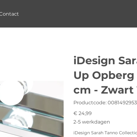
Contact
iDesign Sa
Up Opberg 
cm - Zwart
Productcode
Productcode:
0081492953
0081492953197
Prijs
€ 24,99
2-5 werkdagen
iDesign Sarah Tanno Collection