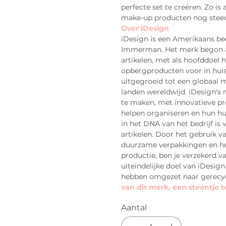
perfecte set te creëren. Zo is
make-up producten nog steed
Over iDesign
iDesign is een Amerikaans bed
Immerman. Het merk begon al
artikelen, met als hoofddoel 
opbergproducten voor in huis, 
uitgegroeid tot een globaal 
landen wereldwijd. iDesign's 
te maken, met innovatieve p
helpen organiseren en hun hui
in het DNA van het bedrijf is 
artikelen. Door het gebruik v
duurzame verpakkingen en het
productie, ben je verzekerd v
uiteindelijke doel van iDesign
hebben omgezet naar gerecyc
van dit merk, een steentje b
Aantal