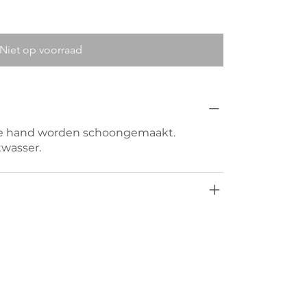
Niet op voorraad
de hand worden schoongemaakt.
twasser.