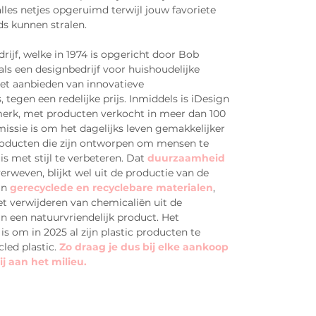
 alles netjes opgeruimd terwijl jouw favoriete
s kunnen stralen.
rijf, welke in 1974 is opgericht door Bob
s een designbedrijf voor huishoudelijke
het aanbieden van innovatieve
tegen een redelijke prijs. Inmiddels is iDesign
merk, met producten verkocht in meer dan 100
missie is om het dagelijks leven gemakkelijker
roducten die zijn ontworpen om mensen te
s met stijl te verbeteren. Dat
duurzaamheid
verweven, blijkt wel uit de productie van de
an
gerecyclede en recyclebare materialen
,
 verwijderen van chemicaliën uit de
an een natuurvriendelijk product. Het
 is om in 2025 al zijn plastic producten te
led plastic.
Zo draag je dus bij elke aankoop
ij aan het milieu.