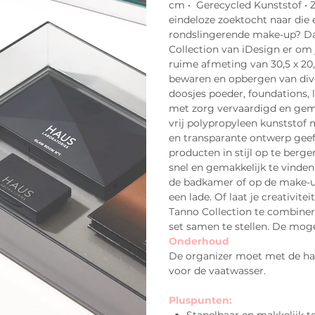
cm • Gerecycled Kunststof • Z
eindeloze zoektocht naar die 
rondslingerende make-up? Da
Collection van iDesign er om
ruime afmeting van 30,5 x 20,
bewaren en opbergen van div
doosjes poeder, foundations, 
met zorg vervaardigd en gema
vrij polypropyleen kunststof 
en transparante ontwerp geef
producten in stijl op te berg
snel en gemakkelijk te vinden
de badkamer of op de make-up
een lade. Of laat je creativite
Tanno Collection te combiner
set samen te stellen. De moge
Onderhoud
De organizer moet met de h
voor de vaatwasser.
Pluspunten: