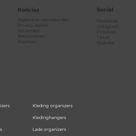
Social
Policies
Algemene voorwaarden
Facebook
Privacy beleid
Instagram
Verzenden
Pinterest
Retourneren
Tiktok
Klachten
Youtube
izers
Kleding organizers
Kledinghangers
s
Lade organizers