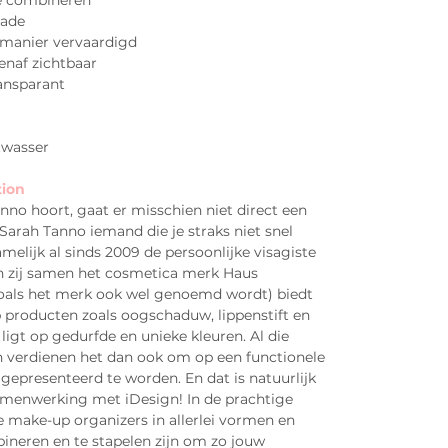
te combineren
lade
 manier vervaardigd
enaf zichtbaar
ransparant
twasser
tion
no hoort, gaat er misschien niet direct een
is Sarah Tanno iemand die je straks niet snel
melijk al sinds 2009 de persoonlijke visagiste
en zij samen het cosmetica merk Haus
zoals het merk ook wel genoemd wordt) biedt
producten zoals oogschaduw, lippenstift en
ligt op gedurfde en unieke kleuren. Al die
 verdienen het dan ook om op een functionele
epresenteerd te worden. En dat is natuurlijk
amenwerking met iDesign! In de prachtige
e make-up organizers in allerlei vormen en
ineren en te stapelen zijn om zo jouw