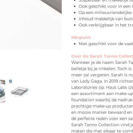
Stapelbaar en makkelijk 
Ook geschikt voor in een 
Op een milieuvriendelijke
Inhoud makkelijk van buit
Ook verkrijgbaar in het t
Minpunt:
Niet geschikt voor de vaa
Over de Sarah Tanno Collec
Wanneer je de naam Sarah Tan
belletje bij je rinkelen. Toch 
meer zal vergeten. Sarah is na
van Lady Gaga. In 2019 richt
Laboratories op. Haus Labs (
een assortiment aan make-up 
foundation waarbij de nadruk 
prachtige make-up producten
en mooie manier bewaard en g
dé perfecte reden voor een s
Sarah Tanno Collection vind j
maten die met elkaar te comb