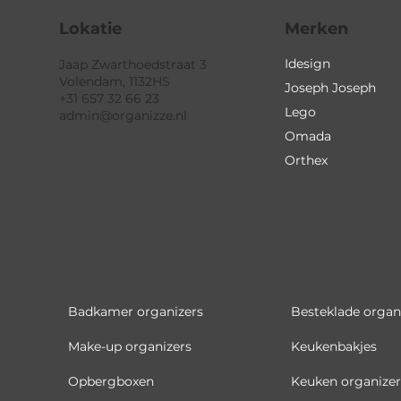
Lokatie
Merken
Idesign
Jaap Zwarthoedstraat 3
Volendam, 1132HS
Joseph Joseph
+31 657 32 66 23
Lego
admin@organizze.nl
Omada
Orthex
Badkamer organizers
Besteklade organ
Make-up organizers
Keukenbakjes
Opbergboxen
Keuken organizer