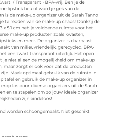
wart / Transparant • BPA-vrij. Ben je de
ene lipstick beu of word je gek van de
n is de make-up organizer uit de Sarah Tanno
 je te redden van de make-up chaos! Dankzij de
3 x 5,1 cm heb je voldoende ruimte voor het
erse make-up producten zoals kwasten,
lipsticks en meer. De organizer is daarnaast
akt van milieuvriendelijk, gerecycled, BPA-
met een zwart transparant uiterlijk. Het open
t je niet alleen de mogelijkheid om make-up
en, maar zorgt er ook voor dat de producten
 zijn. Maak optimaal gebruik van de ruimte in
 tafel en gebruik de make-up organizer in
it erop los door diverse organizers uit de Sarah
en en te stapelen om zo jouw ideale organizer
lijkheden zijn eindeloos!
and worden schoongemaakt. Niet geschikt