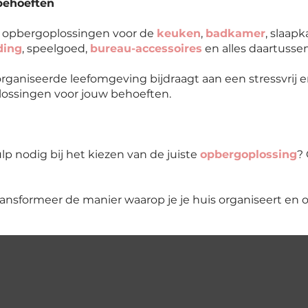
behoeften
k opbergoplossingen voor de
keuken
,
badkamer
, slaap
ding
, speelgoed,
bureau-accessoires
en alles daartussen
ganiseerde leefomgeving bijdraagt aan een stressvrij en
plossingen voor jouw behoeften.
p nodig bij het kiezen van de juiste
opbergoplossing
?
ransformeer de manier waarop je je huis organiseert en 