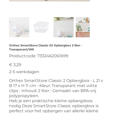
Orthex SmartStore Classic 02 Opbergbox 2 liter -
Transparant/Wit
Productcode
Productcode:
7332462061699
7332462061699
Prijs
€ 3,29
2-5 werkdagen
Orthex SmartStore Classic 2 Opbergbox • L 21 x
B 17 x H 11 cm • Kleur: Transparant met witte
clips • Inhoud: 2 liter • Gemaakt van BPA-vrij
polypropyleen.
Heb je een praktische kleine opbergdoos
nodig Deze SmartStore Classic opbergbox is
perfect voor het opbergen van allerlei kleine