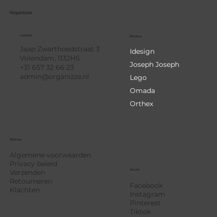
Organizze
Lokatie
Merken
Jaap Zwarthoedstraat 3
Idesign
Volendam, 1132HS
Joseph Joseph
+31 657 32 66 23
admin@organizze.nl
Lego
Omada
Orthex
Policies
Algemene voorwaarden
Privacy beleid
Social
Verzenden
Retourneren
Facebook
Klachten
Instagram
Pinterest
Tiktok