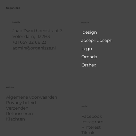
Organizze
Lokatie
Merken
Jaap Zwarthoedstraat 3
Idesign
Volendam, 1132HS
Joseph Joseph
+31 657 32 66 23
admin@organizze.nl
Lego
Omada
Orthex
Policies
Algemene voorwaarden
Privacy beleid
Social
Verzenden
Retourneren
Facebook
Klachten
Instagram
Pinterest
Tiktok