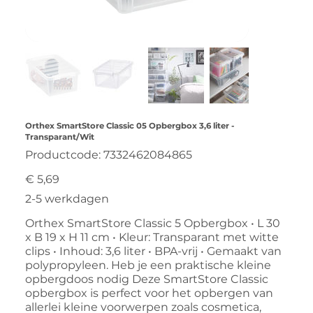
Orthex SmartStore Classic 05 Opbergbox 3,6 liter -
Transparant/Wit
Productcode
Productcode:
7332462084865
7332462084865
Prijs
€ 5,69
2-5 werkdagen
Orthex SmartStore Classic 5 Opbergbox • L 30
x B 19 x H 11 cm • Kleur: Transparant met witte
clips • Inhoud: 3,6 liter • BPA-vrij • Gemaakt van
polypropyleen. Heb je een praktische kleine
opbergdoos nodig Deze SmartStore Classic
opbergbox is perfect voor het opbergen van
allerlei kleine voorwerpen zoals cosmetica,