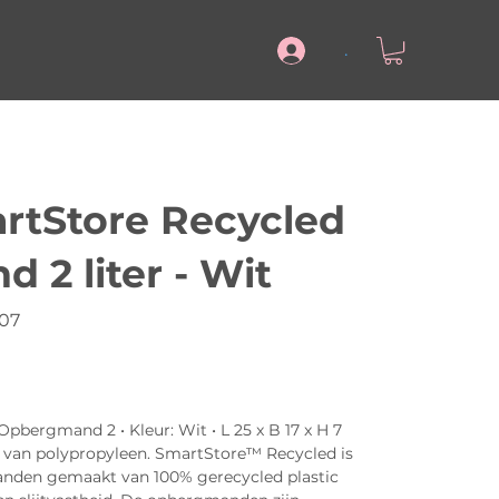
.
rtStore Recycled
2 liter - Wit
007
bergmand 2 • Kleur: Wit • L 25 x B 17 x H 7
kt van polypropyleen. SmartStore™ Recycled is
nden gemaakt van 100% gerecycled plastic