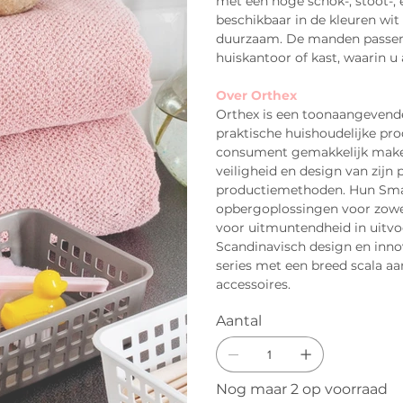
met een hoge schok-, stoot-, 
beschikbaar in de kleuren wit
duurzaam. De manden passen 
huiskantoor of kast, waarin u
Over Orthex
Orthex is een toonaangevend
praktische huishoudelijke pro
consument gemakkelijk maken.
veiligheid en design van zijn
productiemethoden. Hun Smart
opbergoplossingen voor zowel 
voor uitmuntendheid in uitvoe
Scandinavisch design en innova
series met een breed scala aa
accessoires.
Aantal
Nog maar 2 op voorraad