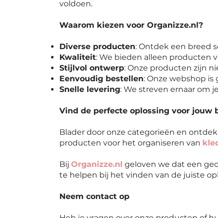
voldoen.
Waarom kiezen voor Organizze.nl?
Diverse producten
: Ontdek een breed s
Kwaliteit
: We bieden alleen producten v
Stijlvol ontwerp
: Onze producten zijn nie
Eenvoudig bestellen
: Onze webshop is g
Snelle levering
: We streven ernaar om je
Vind de perfecte oplossing voor jouw 
Blader door onze categorieën en ontde
producten voor het organiseren van
kle
Bij
Organizze.nl
geloven we dat een geor
te helpen bij het vinden van de juiste o
Neem contact op
Heb je vragen over onze producten of hul