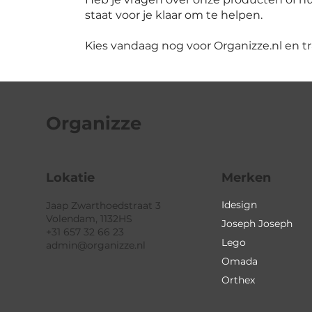
staat voor je klaar om te helpen.
Kies vandaag nog voor Organizze.nl en t
Organizze
Lokatie
Merken
Idesign
Jaap Zwarthoedstraat 3
Volendam, 1132HS
Joseph Joseph
+31 657 32 66 23
Lego
admin@organizze.nl
Omada
Orthex