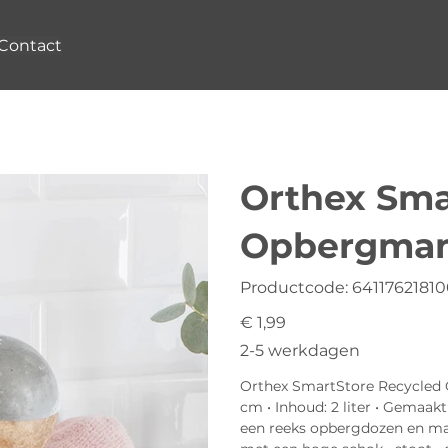
Contact
Orthex Sma
Opbergmand 
Productcode
Productcode:
6411762181
6411762181007
Prijs
€ 1,99
2-5 werkdagen
Orthex SmartStore Recycled Op
cm • Inhoud: 2 liter • Gemaa
een reeks opbergdozen en ma