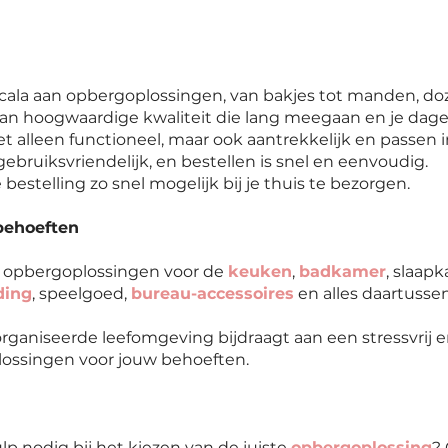
cala aan opbergoplossingen, van bakjes tot manden, do
an hoogwaardige kwaliteit die lang meegaan en je dage
t alleen functioneel, maar ook aantrekkelijk en passen in 
ebruiksvriendelijk, en bestellen is snel en eenvoudig.
 bestelling zo snel mogelijk bij je thuis te bezorgen.
behoeften
k opbergoplossingen voor de
keuken
,
badkamer
, slaap
ding
, speelgoed,
bureau-accessoires
en alles daartussen
ganiseerde leefomgeving bijdraagt aan een stressvrij en
plossingen voor jouw behoeften.
p nodig bij het kiezen van de juiste
opbergoplossing
?