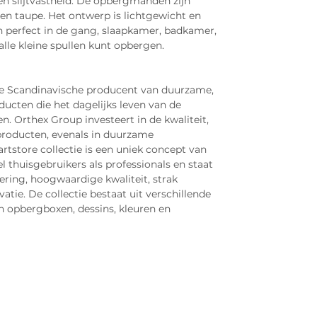
en slijtvastheid. De opbergmanden zijn
 en taupe. Het ontwerp is lichtgewicht en
perfect in de gang, slaapkamer, badkamer,
 alle kleine spullen kunt opbergen.
e Scandinavische producent van duurzame,
ducten die het dagelijks leven van de
 Orthex Group investeert in de kwaliteit,
 producten, evenals in duurzame
store collectie is een uniek concept van
thuisgebruikers als professionals en staat
ring, hoogwaardige kwaliteit, strak
tie. De collectie bestaat uit verschillende
n opbergboxen, dessins, kleuren en