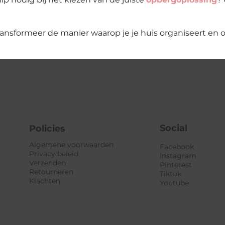
ransformeer de manier waarop je je huis organiseert en 
Social
Policies
Algemene voorwaarden
Facebook
Privacy beleid
Instagram
Verzenden
Pinterest
Retourneren
Tiktok
Klachten
Youtube