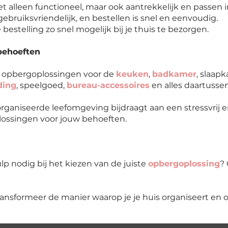
t alleen functioneel, maar ook aantrekkelijk en passen in 
ebruiksvriendelijk, en bestellen is snel en eenvoudig.
 bestelling zo snel mogelijk bij je thuis te bezorgen.
behoeften
k opbergoplossingen voor de
keuken
,
badkamer
, slaap
ding
, speelgoed,
bureau-accessoires
en alles daartussen
ganiseerde leefomgeving bijdraagt aan een stressvrij en
plossingen voor jouw behoeften.
p nodig bij het kiezen van de juiste
opbergoplossing
?
ransformeer de manier waarop je je huis organiseert en 