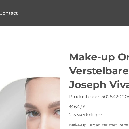
Contact
Make-up Or
Verstelbare
Joseph Viva
Productcode
Productcode:
502842000
5028420004366
Prijs
€ 64,99
2-5 werkdagen
Make-up Organizer met Verste