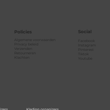
Social
Policies
Algemene voorwaarden
Facebook
Privacy beleid
Instagram
Verzenden
Pinterest
Retourneren
Tiktok
Klachten
Youtube
izers
Kleding organizers