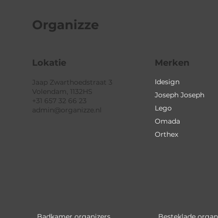
Organizze
Lokatie
Merken
Idesign
Jaap Zwarthoedstraat 3
Volendam, 1132HS
Joseph Joseph
+31 657 32 66 23
Lego
admin@organizze.nl
Omada
Orthex
Badkamer organizers
Besteklade organ