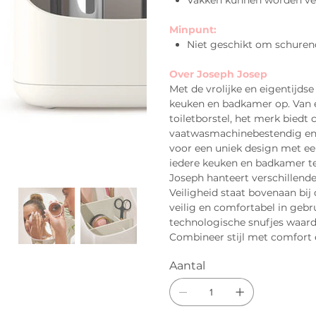
Vakken kunnen worden ve
Minpunt:
Niet geschikt om schuren
Over Joseph Josep
Met de vrolijke en eigentijds
keuken en badkamer op. Van e
toiletborstel, het merk biedt
vaatwasmachinebestendig en 
voor een uniek design met een
iedere keuken en badkamer ter
Joseph hanteert verschillende l
Veiligheid staat bovenaan bij
veilig en comfortabel in geb
technologische snufjes waardo
Combineer stijl met comfort 
Aantal