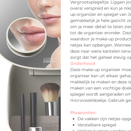
Vergrootspiegeltje. Liggen j
overal verspreid en kun je n
up organizer en spiegel van J
gemakkelijk je hele gezicht zi
om je meer detail te laten zie
tot de organizer eronder. Dez
waardoor je make-up product
netjes kan opbergen. Wanneer 
deze naar wens kantelen terwij
zorgt dat het geheel stevig op 
Onderhoud
Deze make-up organiser moe
organiser kan uit elkaar ge
makkelijk te maken en deze i
maken van een vochtige doek.
spiegel wordt aangeraden om
microvezeldoekje. Gebruik g
Pluspunten:
De vakken zijn netjes op
Verstelbare spiegel