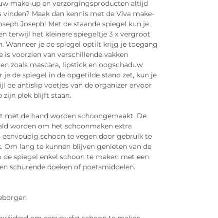
ouw make-up en verzorgingsproducten altijd
iks vinden? Maak dan kennis met de Viva make-
oseph Joseph! Met de staande spiegel kun je
en terwijl het kleinere spiegeltje 3 x vergroot
n. Wanneer je de spiegel optilt krijg je toegang
e is voorzien van verschillende vakken
en zoals mascara, lipstick en oogschaduw
je de spiegel in de opgetilde stand zet, kun je
l de antislip voetjes van de organizer ervoor
zijn plek blijft staan.
t met de hand worden schoongemaakt. De
haald worden om het schoonmaken extra
s eenvoudig schoon te vegen door gebruik te
 Om lang te kunnen blijven genieten van de
 de spiegel enkel schoon te maken met een
een schurende doeken of poetsmiddelen.
geborgen